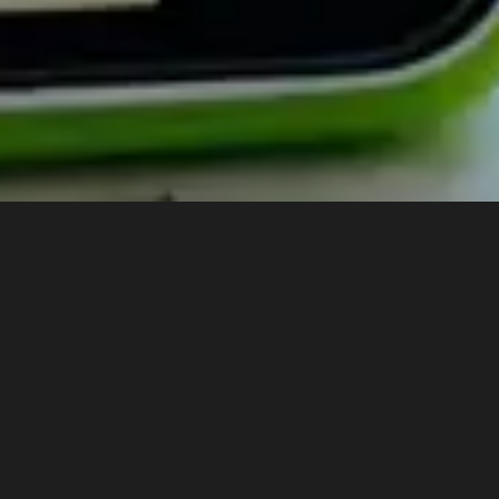
Inicio
>
Películas
>
Cinematografías peruanas atravesadas
>
Fronteras Atravesadas: Cinematografías Peruanas Hechas en el
Extranjero
>
Arcano
ARCANO